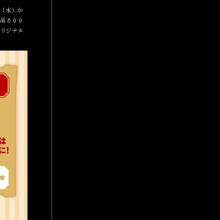
日（水）か
品８００
リジナル