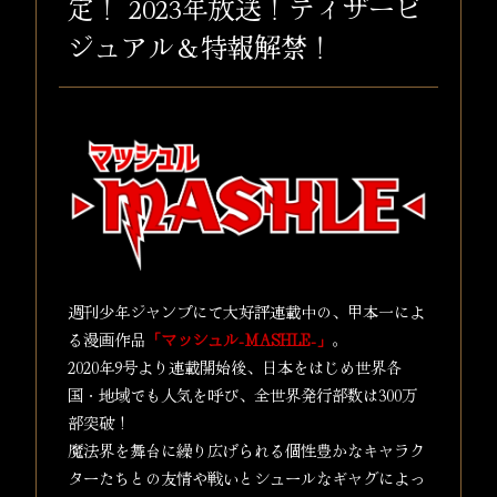
定！ 2023年放送！ティザービ
ジュアル＆特報解禁！
週刊少年ジャンプにて大好評連載中の、甲本一によ
る漫画作品
「マッシュル-MASHLE-」
。
2020年9号より連載開始後、日本をはじめ世界各
国・地域でも人気を呼び、全世界発行部数は300万
部突破！
魔法界を舞台に繰り広げられる個性豊かなキャラク
ターたちとの友情や戦いとシュールなギャグによっ