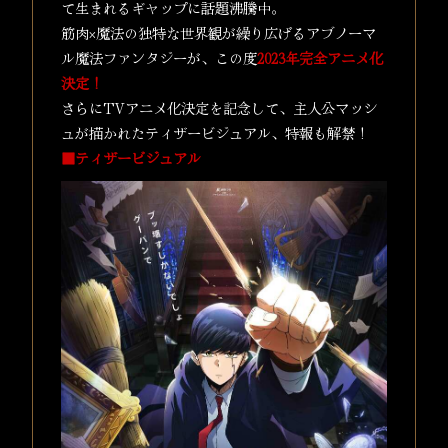
て生まれるギャップに話題沸騰中。
筋肉×魔法の独特な世界観が繰り広げるアブノーマ
ル魔法ファンタジーが、この度
2023年完全アニメ化
決定！
さらにTVアニメ化決定を記念して、主人公マッシ
ュが描かれたティザービジュアル、特報も解禁！
■ティザービジュアル