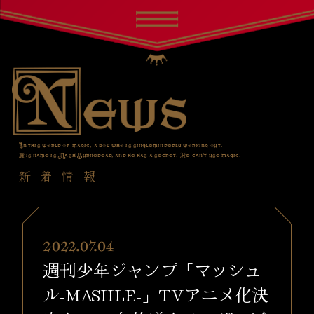
In this world of magic, a boy who is singlemindedly working out.
His name is Mash Burnedead, and he has a secret. He can’t use magic.
新着情報
2022.07.04
週刊少年ジャンプ「マッシュ
ル-MASHLE-」TVアニメ化決