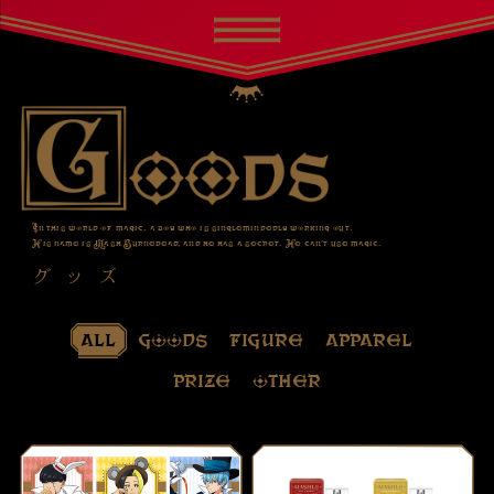
In this world of magic, a boy who is singlemindedly working out.
His name is Mash Burnedead, and he has a secret. He can’t use magic.
グッズ
all
goods
figure
apparel
prize
other