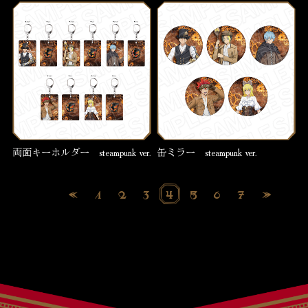
両面キーホルダー steampunk ver.
缶ミラー steampunk ver.
1
2
3
4
5
6
7
«
»